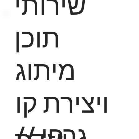
שירותי
תוכן
מיתוג
ויצירת קו
גרפי //