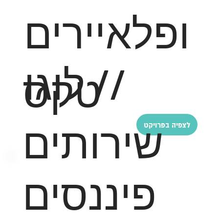
ופלאיירים
// לוגו
טקס
שירותים
לצפיה בפרויקט
פיננסים