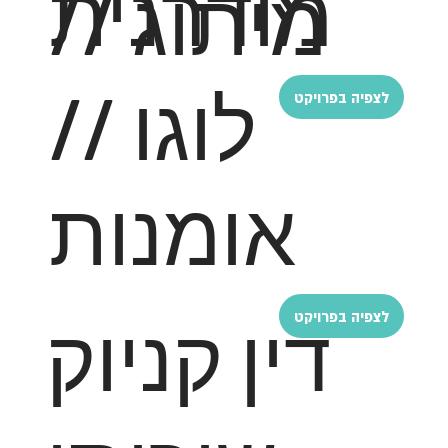
מודרנית
מיתוג //
לוגו //
לצפיה בפרויקט
אומנות
דין קניוק
לצפיה בפרויקט