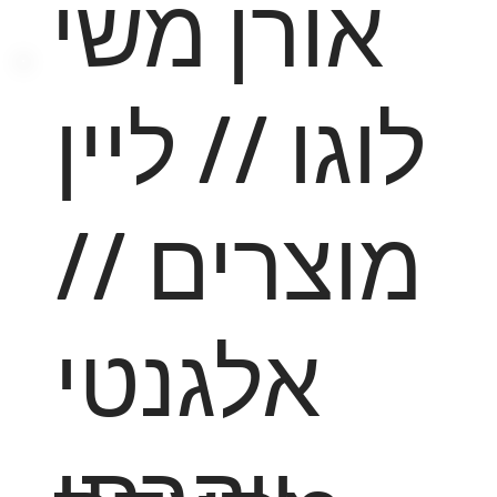
אורן משי
לוגו // ליין
מוצרים //
אלגנטי
יוקרתי