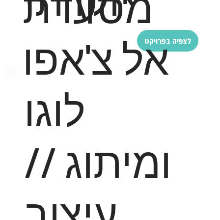
מסעדת
אל צ'אפו
לצפיה בפרויקט
לוגו
ומיתוג //
עיצוב