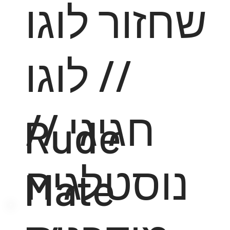
שחזור לוגו
// לוגו
חגיגי //
Rude
נוסטלגיה
Mate