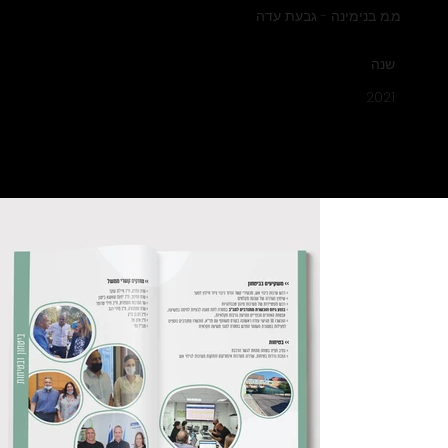
מ.מ בנימינה - גבעת עדה
שנה
2021